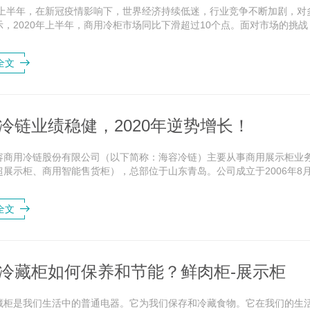
0年上半年，在新冠疫情影响下，世界经济持续低迷，行业竞争不断加剧，
示，2020年上半年，商用冷柜市场同比下滑超过10个点。面对市场的挑
防控，大力推进技术研发创新和市场开拓...
全文
冷链业绩稳健，2020年逆势增长！
容商用冷链股份有限公司（以下简称：海容冷链）主要从事商用展示柜业
展示柜、商用智能售货柜），总部位于山东青岛。公司成立于2006年8月，
市。海容冷链上市以来广受资本市场青睐，股价...
全文
冷藏柜如何保养和节能？鲜肉柜-展示柜
藏柜是我们生活中的普通电器。它为我们保存和冷藏食物。它在我们的生