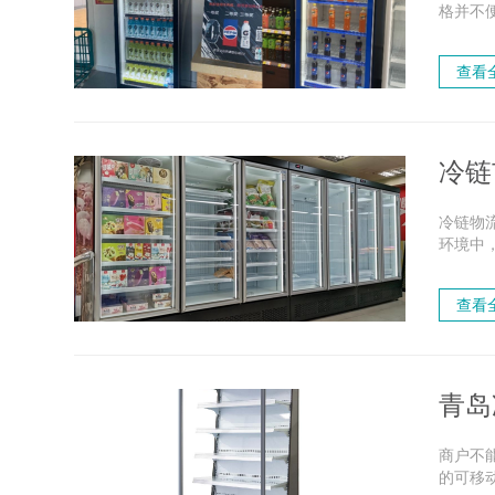
格并不
和节能：
查看
冷链
冷链物
环境中
亿吨新
查看
青岛
商户不
的可移