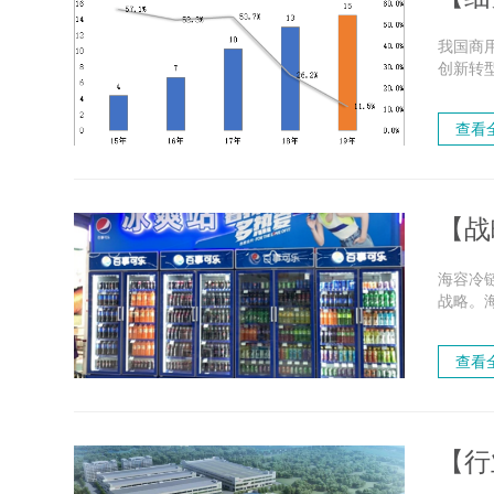
我国商
创新转
比已超过
查看
【战
海容冷
战略。
冷链深耕
查看
【行