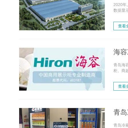
202
数据显
强疫情
查看
海容
青岛海
柜、商超
挂牌上
查看
青岛
青岛冷