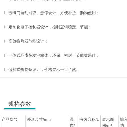
l 玻璃门自动回弹、悬停设计，方便补货、购物使用；
l 定制化电子控制器设计，控制逻辑稳定、节能；
l 高效换热器节能设计；
l 一体式环戊烷发泡箱体，环保、密封，节能效果佳；
l 倾斜式价签条设计，价格展示一目了然。
规格参数
产品型号
外形尺寸/mm
温
有效容积/L
展示面
输
度/
积/m²
功