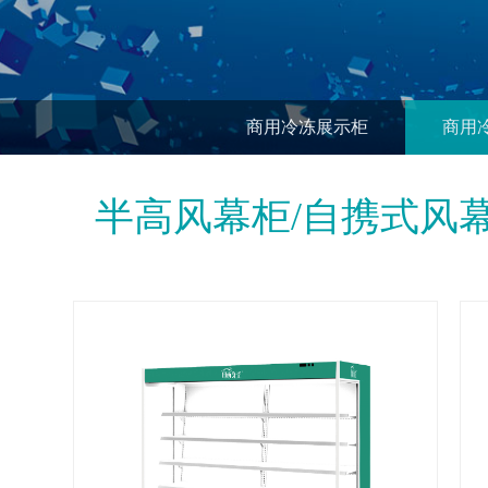
商用冷冻展示柜
商用
半高风幕柜/自携式风